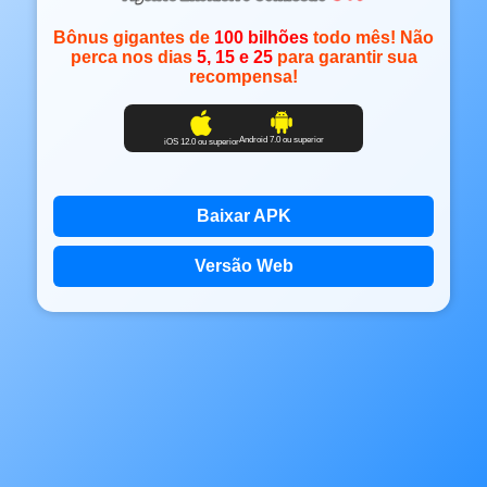
Bônus gigantes de
100 bilhões
todo mês! Não
perca nos dias
5, 15 e 25
para garantir sua
recompensa!
Android 7.0 ou superior
iOS 12.0 ou superior
Baixar APK
Versão Web